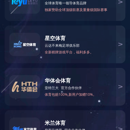
123123医学楼123123
123123上一篇：新图书馆、雨母楼、镜湖夜景123123
123123下一篇：核学楼123123
123123快速通道123123
123123公共服务123123